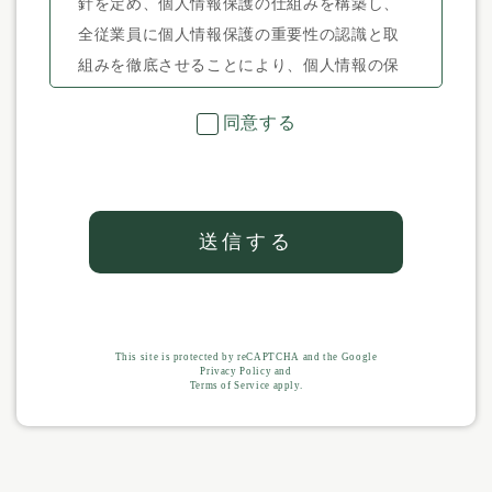
針を定め、個人情報保護の仕組みを構築し、
全従業員に個人情報保護の重要性の認識と取
組みを徹底させることにより、個人情報の保
護を推進致します。
同意する
【個人情報の管理】
当社は、お客さまの個人情報を正確かつ最新
の状態に保ち、個人情報への不正アクセス・
紛失・破損・改ざん・漏洩などを防止するた
め、セキュリティシステムの維持・管理体制
の整備・社員教育の徹底等の必要な措置を講
じ、安全対策を実施し個人情報の厳重な管理
を行ないます。
This site is protected by reCAPTCHA and the Google
【個人情報の利用目的】
Privacy Policy
and
Terms of Service
apply.
本ウェブサイトでは、お客様からのお問い合
わせ時に、お名前、電話番号、メールアドレ
ス等の個人情報をご登録いただく場合がござ